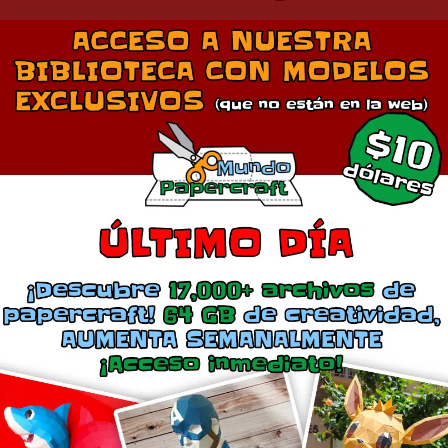
Comparte esto:
Más
Mega Gengar
Mega Venusaur
oviembre 24, 2015
junio 27, 2014
En «Anime»
En «Anime»