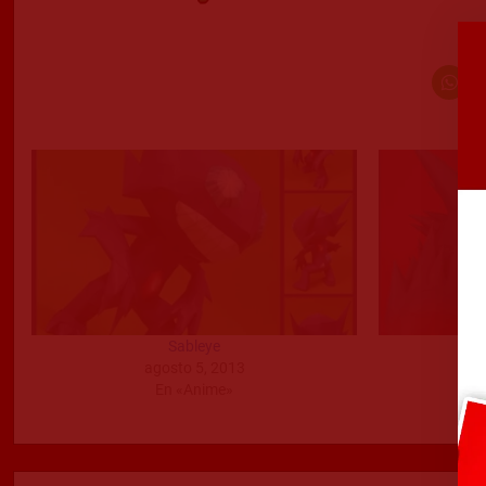
Sableye
agosto 5, 2013
n
En «Anime»