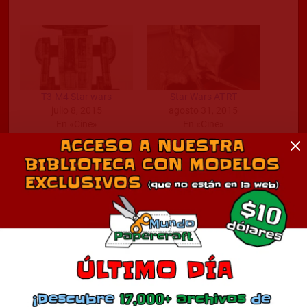
T3-M4 Star wars
Star Wars AT-RT
julio 8, 2015
agosto 31, 2015
En «Cine»
En «Cine»
Galactic Marine, Star Wars
septiembre 4, 2012
En «Cine»