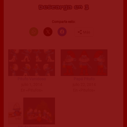
Descarga en 2
Comparte esto:
Más
Pitufo Vanidoso
Papá Pitufo
julio 1, 2014
julio 22, 2014
En «Pitufos»
En «Pitufos»