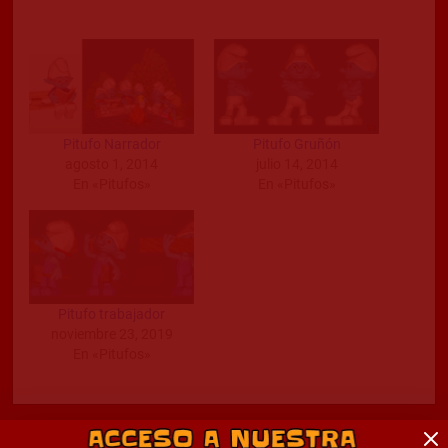
Pitufo Narrador
Pitufo Gruñón
agosto 1, 2014
julio 14, 2014
En «Pitufos»
En «Pitufos»
Pitufo trabajador
noviembre 23, 2019
En «Pitufos»