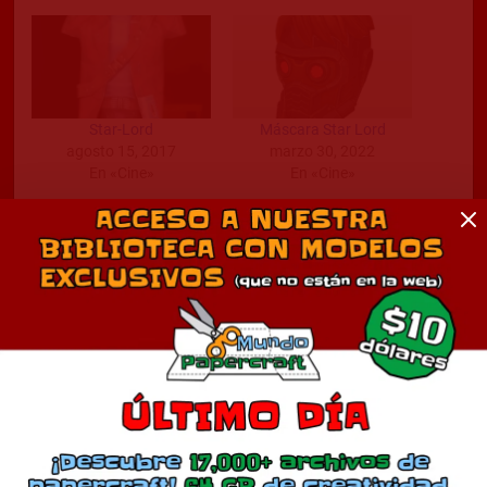
Star-Lord
Máscara Star Lord
agosto 15, 2017
marzo 30, 2022
En «Cine»
En «Cine»
Milano
noviembre 9, 2024
En «Cine»
Comentarios