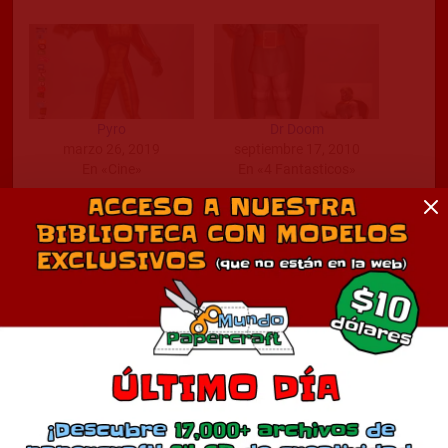
Pyro
Dr Doom
marzo 26, 2019
septiembre 17, 2010
En «Cine»
En «4 Fantasticos»
Ironman Ultimate
septiembre 16, 2010
En «Cine»
Comentarios