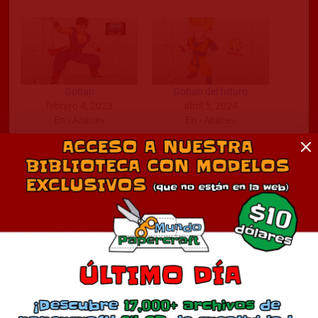
Gohan
Gohan del futuro
febrero 4, 2023
abril 5, 2024
En «Anime»
En «Anime»
Abuelito Gohan y Goku
mayo 24, 2024
En «Anime»
Comentarios