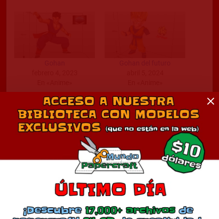
Gohan
Gohan del futuro
febrero 4, 2023
abril 5, 2024
En «Anime»
En «Anime»
Gohan Definitivo
mayo 4, 2024
En «Anime»
Comentarios