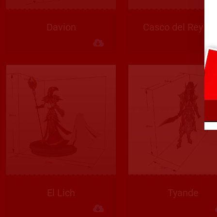
Davion
Casco del Rey Li
Descargar
El Lich
Tyande
Descargar