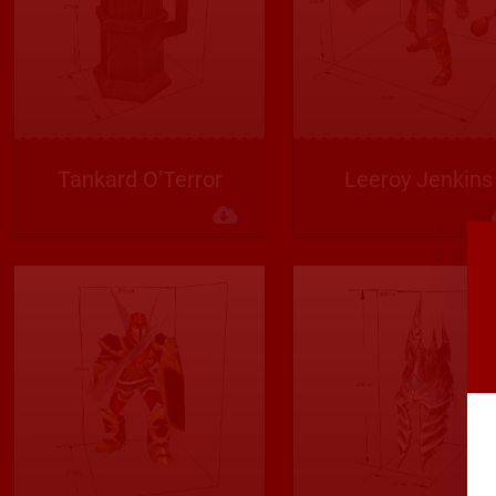
Tankard O’Terror
Leeroy Jenkins
Descargar