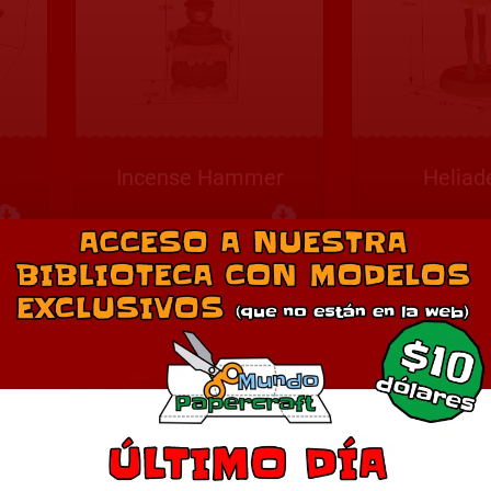
Incense Hammer
Heliade
Descargar
Descargar