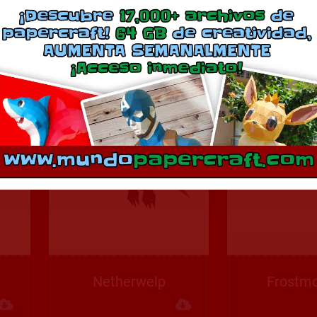
ch
Murloc
Battle
Descargar
Descargar
Netherwelp
Frostm
Descargar
Descargar