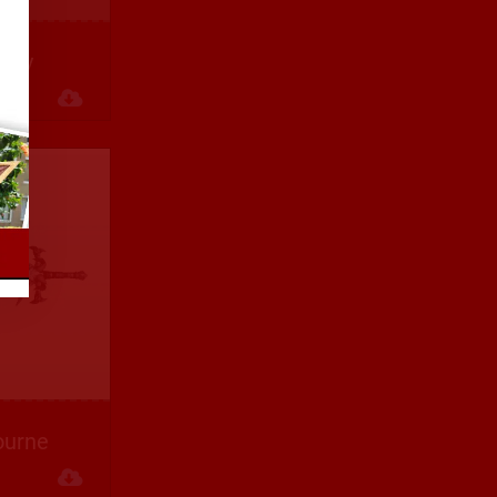
fury
Descargar
ourne
Descargar