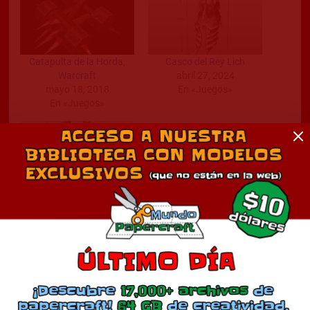
Catapulta de la Horda,
Casco del Rey Lich
Warcraft
abril 27, 2024
mayo 18, 2018
En «Juegos»
En «Juegos»
Battlefury
septiembre 7, 2023
En «Juegos»
Comentarios