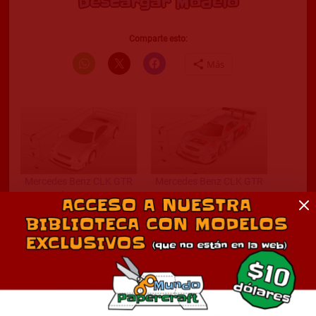
Descargar Modelo
Comparte esto:
Más
Mercedes Benz CLK GTR
Mercedes Benz CLK GTR
octubre 21, 2023
Racing
En «Autos»
agosto 16, 2023
En «Autos»
2000 Mercedes-Benz MB