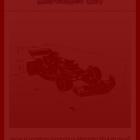
Mercedes W14
¡Arma el poderoso monoplaza Mercedes W14 en papel!