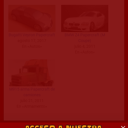
Bugatti Veyron Papercraft
BMW Z4 Papercraft (M
agosto 17, 2017
Coupe)
En «Autos»
julio 4, 2011
En «Autos»
M915 arma Papercraft de
camiones
julio 21, 2011
En «Armamento»