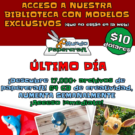
Más
El auto fantástico, Knight R
marzo 8, 2016
En «Autos»
Beetle
julio 20, 2018
En «Autos»
mentarios