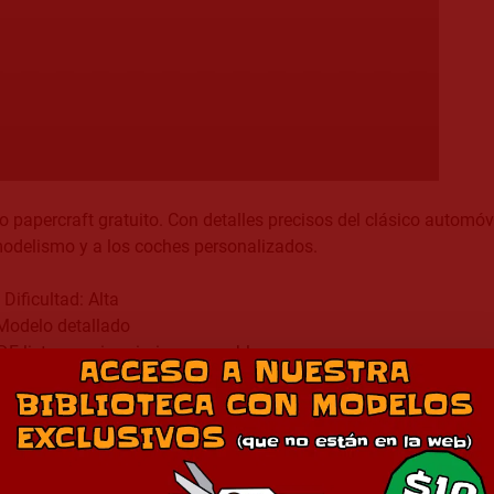
papercraft gratuito. Con detalles precisos del clásico automóvil
modelismo y a los coches personalizados.
Dificultad: Alta
Modelo detallado
PDF lista para imprimir y ensamblar
iseñador: north07