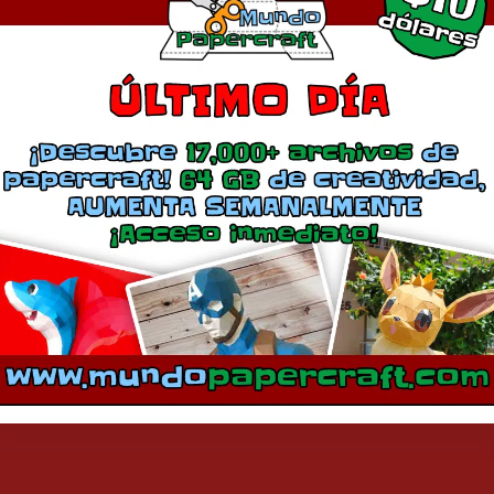
Descargar Modelo
Comparte esto:
Más
 fantástico, Knight Rider
Mitsubishi Pajero Sport
marzo 8, 2016
noviembre 27, 2015
En «Autos»
En «Autos»