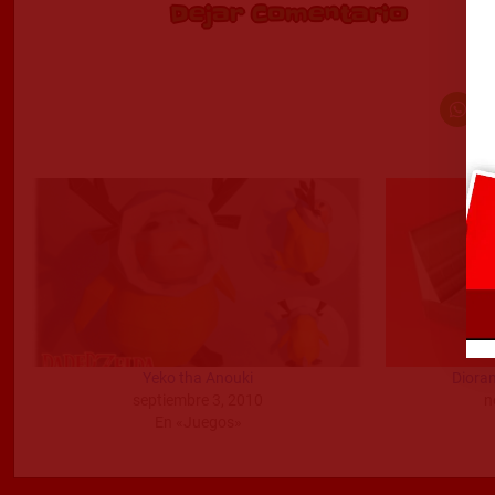
Dejar Comentario
Yeko tha Anouki
Diora
septiembre 3, 2010
n
En «Juegos»