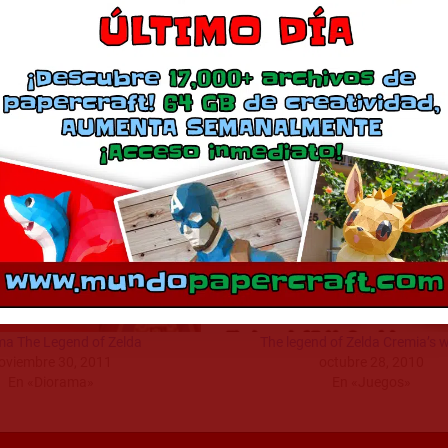
Descargar Modelo
Comparte esto:
Más
ma The Legend of Zelda
The legend of Zelda Cremia’s
oviembre 30, 2011
octubre 28, 2010
En «Diorama»
En «Juegos»