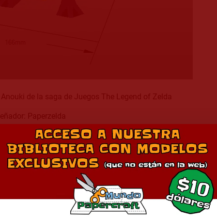
 Anouki de la saga de Juegos The Legend of Zelda
eñador: Paperzelda