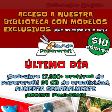
Descargar Modelo
Comparte esto:
Más
Cíclope
Coloso
diciembre 7, 2023
marzo 27, 2018
En «Marvel»
En «Cine»