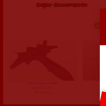
Dejar Comentario
Halcón Negro X-Men
enero 22, 2019
En «Cine»