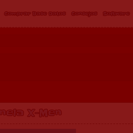
Comprar Base Datos
Consejos
Software
inela X-Men