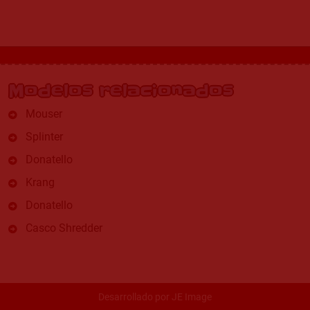
Modelos relacionados
Mouser
Splinter
Donatello
Krang
Donatello
Casco Shredder
Desarrollado por
JE Image