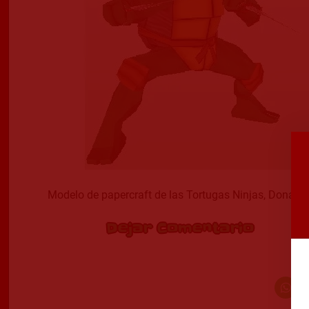
Modelo de papercraft de las Tortugas Ninjas, Donatelo
Dejar Comentario