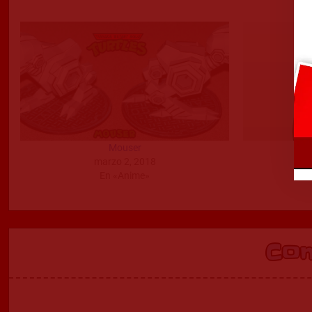
Mouser
marzo 2, 2018
En «Anime»
Co