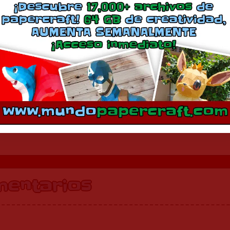
Splinter
Donatello
junio 3, 2022
enero 18, 2021
En «Televisión»
En «Televisión»
mentarios