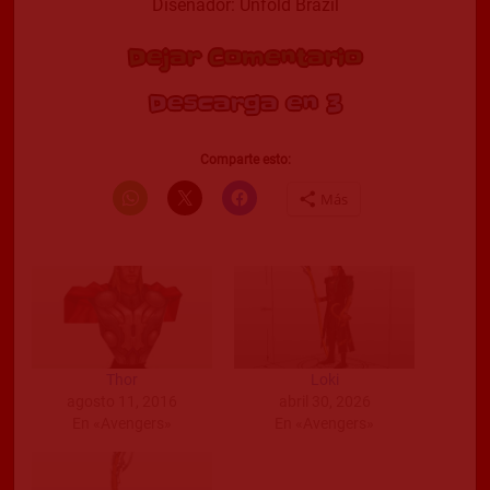
Diseñador: Unfold Brazil
Dejar Comentario
Descarga en 2
Comparte esto:
Más
Thor
Loki
agosto 11, 2016
abril 30, 2026
En «Avengers»
En «Avengers»