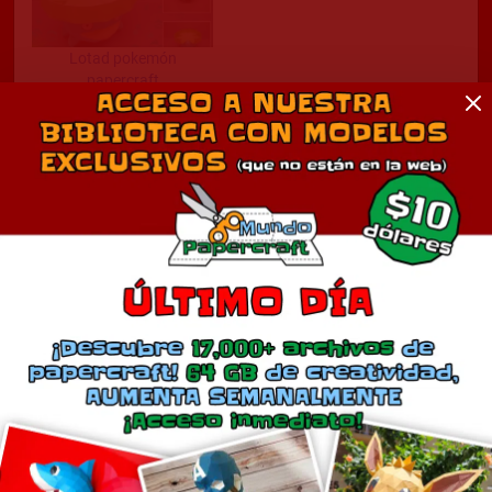
Lotad pokemón
papercraft
septiembre 3, 2016
En «Anime»
Comentarios