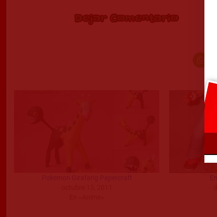
Dejar Comentario
Pokemon Girafarig Papercraft
En
octubre 13, 2011
d
En «Anime»