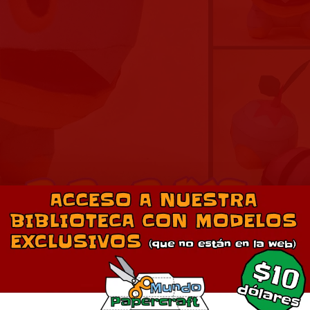
aft de Turtwig del anime Pokémon
eñador: Paperpokés