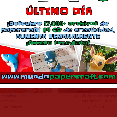
Descarga en 1
Comparte esto:
Más
trenador Pokémon
Lotad pokemón papercraf
iciembre 14, 2011
septiembre 3, 2016
En «Anime»
En «Anime»