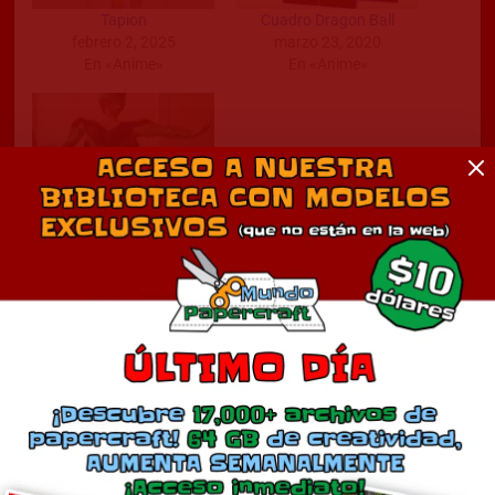
Tapion
Cuadro Dragon Ball
febrero 2, 2025
marzo 23, 2020
En «Anime»
En «Anime»
Cell Dragon Ball
abril 13, 2016
En «Anime»
Comentarios