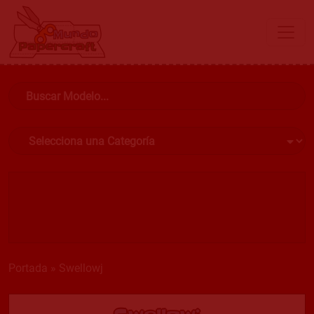
Portada
»
Swellowj