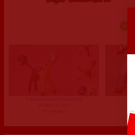
Dejar Comentario
Pokemon Girafarig Papercraft
En
octubre 13, 2011
d
En «Anime»