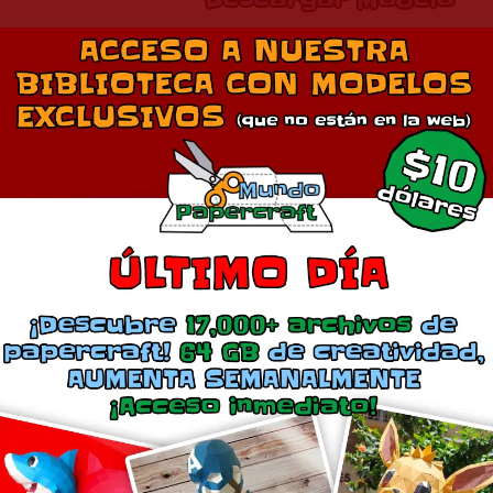
Descargar Modelo
Comparte esto:
Más
trenador Pokémon
Lotad pokemón papercraf
iciembre 14, 2011
septiembre 3, 2016
En «Anime»
En «Anime»