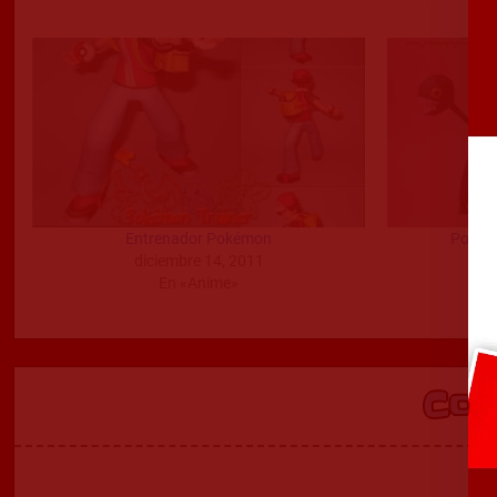
Entrenador Pokémon
Pokemo
diciembre 14, 2011
En «Anime»
Co