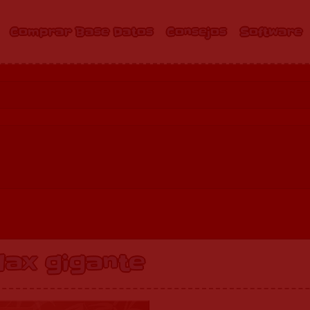
Comprar Base Datos
Consejos
Software
lax gigante