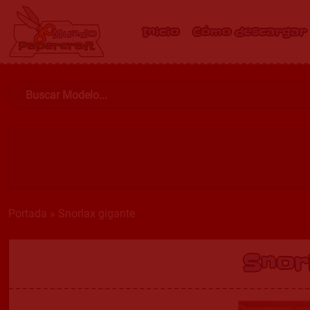
Inicio
Cómo descargar
Portada
»
Snorlax gigante
Snor