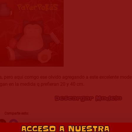
, pero aquí corrigo ese olvido agregando a este excelente mode
gan en la medida q prefieran 20 y 40 cm.
Descargar Modelo
Comparte esto:
Más