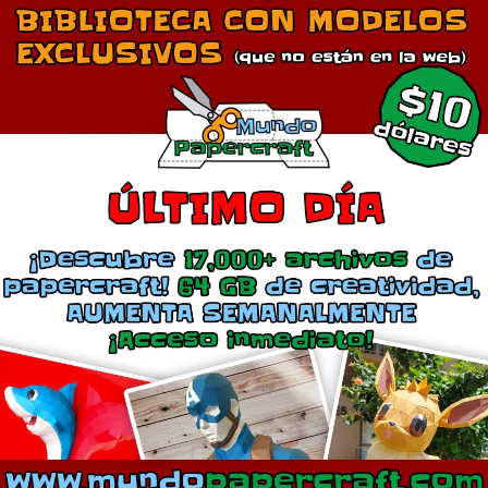
n Girafarig Papercraft
Lotad pokemón papercraf
octubre 13, 2011
septiembre 3, 2016
En «Anime»
En «Anime»
mentarios