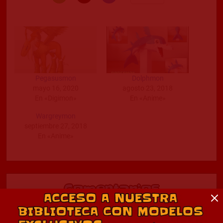
Pegasusmon
Dolphmon
mayo 16, 2020
agosto 23, 2018
En «Digimon»
En «Anime»
Wargreymon
septiembre 27, 2018
En «Anime»
Comentarios