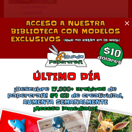
Lotad pokemón
papercraft
septiembre 3, 2016
En «Anime»
Comentarios