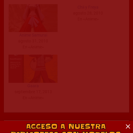
Chii y Freya
agosto 28, 2010
En «Anime»
Anime Samurai
agosto 31, 2010
En «Anime»
Gaara
septiembre 17, 2013
En «Anime»
Comentarios