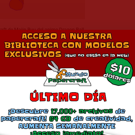
raft de Majin Buu del anime Dragon Ball
Descargar Modelo
Comparte esto:
Más