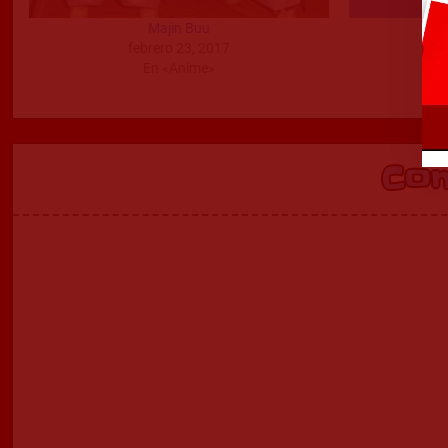
Majin Buu
febrero 23, 2017
En «Anime»
Co