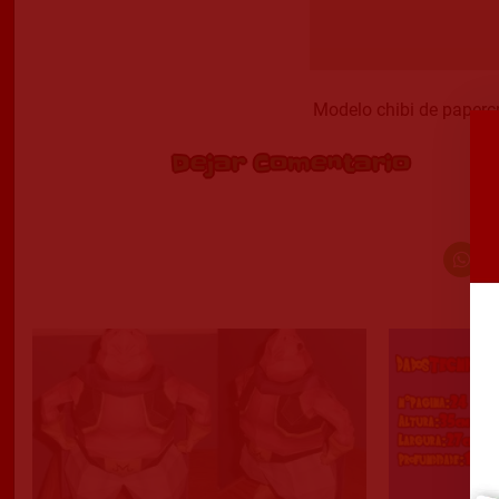
Modelo chibi de paperc
Dejar Comentario