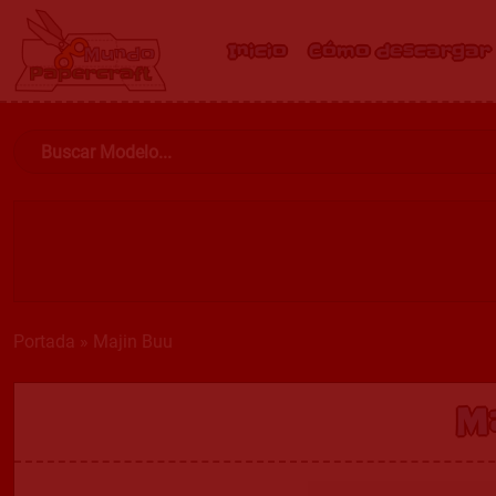
Inicio
Cómo descargar
Portada
»
Majin Buu
M