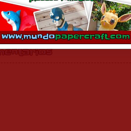
Majin Buu Evil
Majin Buu
abril 19, 2013
noviembre 7, 2017
En «Anime»
En «Anime»
mentarios