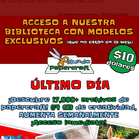
del anime Saint Seiya o Caballeros del Zodiaco
Descargar Modelo
Comparte esto:
Más
Atena Saint Seiya
Atena
marzo 21, 2019
junio 29, 2020
En «Anime»
En «Anime»