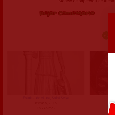
Modelo de papercraft de Atena 
Dejar Comentario
Estatua de Atena, Saint Seiya
mayo 5, 2016
En «Anime»