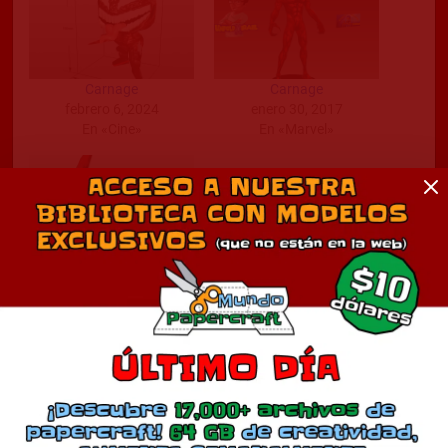
Carnage
Carnage
febrero 6, 2024
enero 30, 2017
En «Cine»
En «Marvel»
Carnage
marzo 15, 2022
En «Cine»
Comentarios