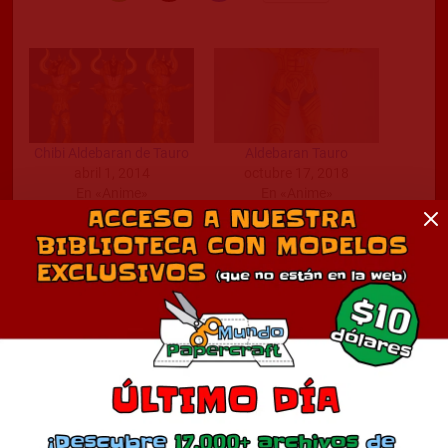
Chibi Aldebaran de Tauro
Aldebaran Tauro
abril 1, 2014
octubre 17, 2018
En «Anime»
En «Anime»
Casco Tauro
mayo 14, 2013
En «Anime»