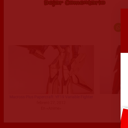
Dejar Comentario
Macross Plus Papercraft: YF19 Variable Fighter
OZ-
febrero 27, 2012
En «Anime»