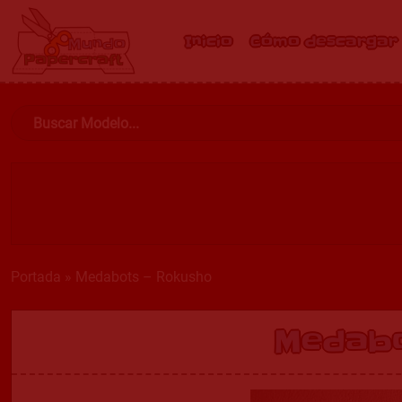
Inicio
Cómo descargar
Portada
»
Medabots – Rokusho
Medabo