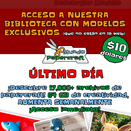
Descargar Modelo
Comparte esto:
Más
13MS Gundam Epyon
Glaug Pod Macross Oficial de Pa
abril 28, 2014
junio 22, 2011
En «Anime»
En «Anime»