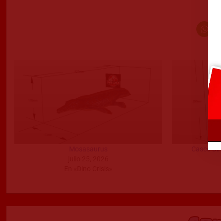
Mosasaurus
Casco Din
julio 25, 2026
En «Dino Crisis»