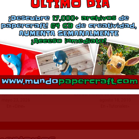
Comparte esto:
Más
 Djarin «The Mandalorian»
Extraer modelo 3d de room de Ni
mayo 23, 2026
agosto 18, 2010
En «Cine»
En «Tutoriales»