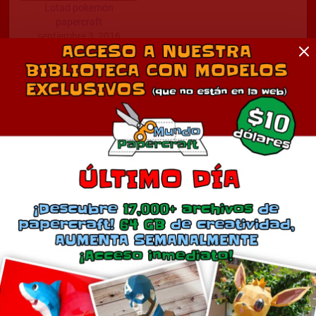
Lotad pokemón
papercraft
septiembre 3, 2016
En «Anime»
Comentarios