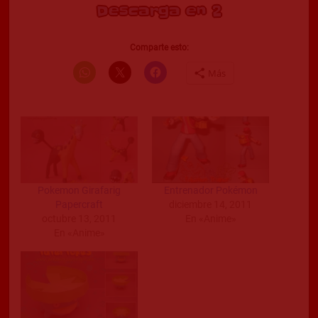
Descarga en 1
Comparte esto:
Más
Pokemon Girafarig
Entrenador Pokémon
Papercraft
diciembre 14, 2011
octubre 13, 2011
En «Anime»
En «Anime»