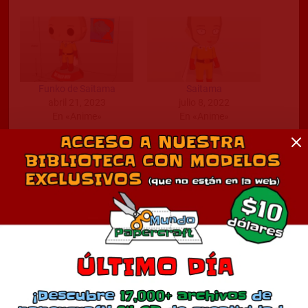
Funko de Saitama
Saitama
abril 21, 2023
julio 8, 2022
En «Anime»
En «Anime»
Saitama
enero 7, 2026
En «Anime»
Comentarios