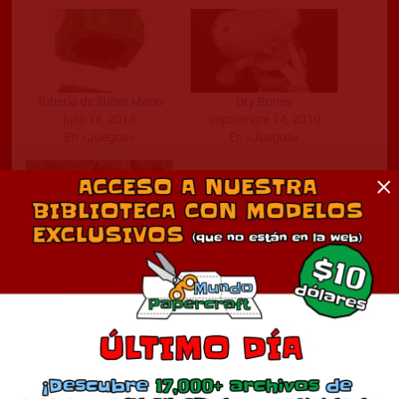
Tubería de Super Mario
Dry Bones
julio 18, 2018
septiembre 14, 2010
En «Juegos»
En «Juegos»
Cuervo de Super Mario
Bros
febrero 7, 2011
En «Juegos»