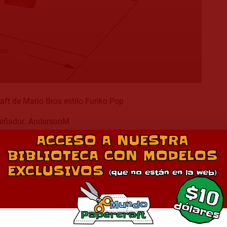
aft de Mario Bros estilo Funko Pop
eñador: AndersonM