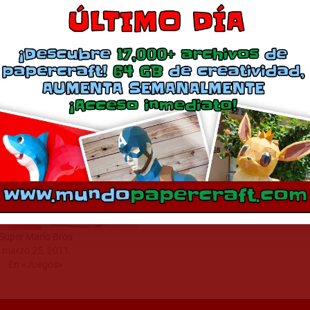
Descargar Modelo
Comparte esto:
Más
Yoshi
agosto 9, 2018
En «Juegos»
Super Mario Bros
marzo 25, 2011
En «Juegos»