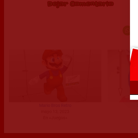
Dejar Comentario
Mario Bros Retro
mayo 13, 2023
En «Juegos»