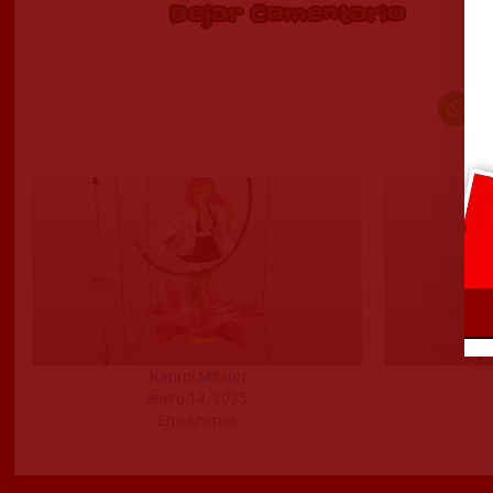
Dejar Comentario
Kanroi Mitsuri
enero 14, 2025
En «Anime»