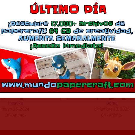
Descarga en 2
Comparte esto:
Más
Inosuke
Dōma
mayo 25, 2024
diciembre 13, 2025
En «Anime»
En «Anime»