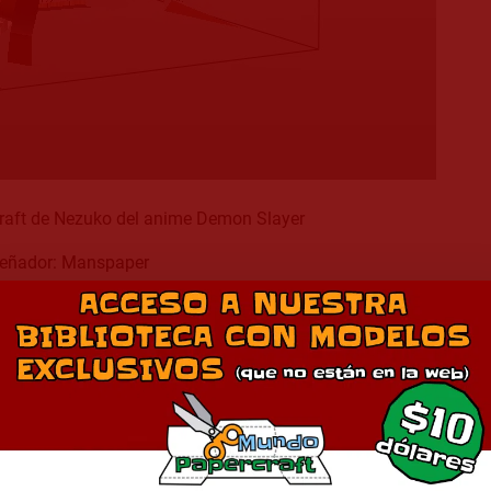
raft de Nezuko del anime Demon Slayer
eñador: Manspaper