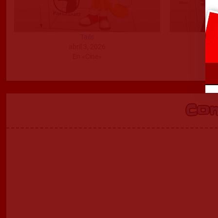
Tails
abril 3, 2026
En «Cine»
Co