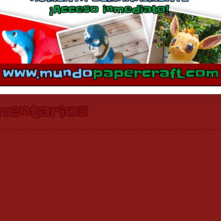
Sonic Rush
Sonic
noviembre 3, 2024
mayo 7, 2014
En «Juegos»
En «Juegos»
mentarios