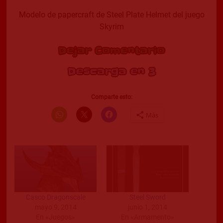
Modelo de papercraft de Steel Plate Helmet del juego
Skyrim
Dejar Comentario
Descarga en 2
Comparte esto:
Más
Casco Dragonscale
Steel Sword
mayo 9, 2014
junio 1, 2014
En «Juegos»
En «Armamento»