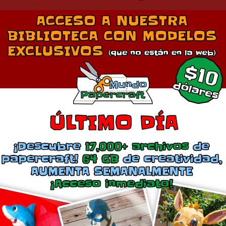
Comparte esto:
Más
Cassiopeia
Udyr
mayo 24, 2018
abril 11, 2014
En «Juegos»
En «Juegos»