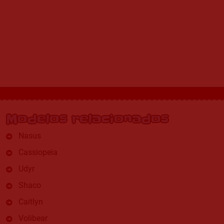
Modelos relacionados
Nasus
Cassiopeia
Udyr
Shaco
Caitlyn
Volibear