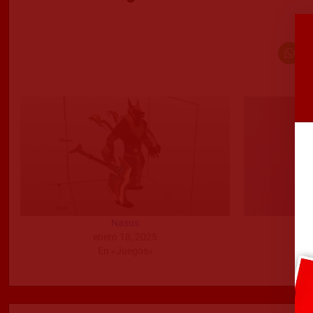
Nasus
enero 18, 2025
En «Juegos»