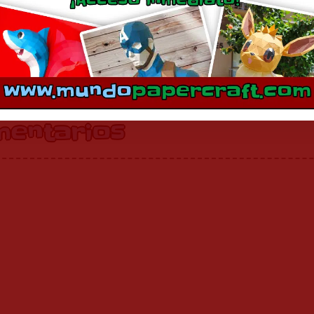
 de Energía de Megaman
Megaman Volnutt
diciembre 3, 2014
diciembre 6, 2017
En «Juegos»
En «Juegos»
mentarios