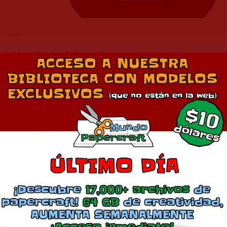
t de Mono Roader del juego Megaman
Descargar Modelo
Comparte esto:
Más