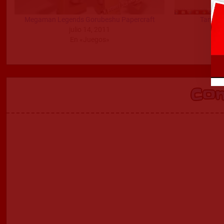
Megaman Legends Gorubeshu Papercraft
Tanque
julio 14, 2011
En «Juegos»
Co