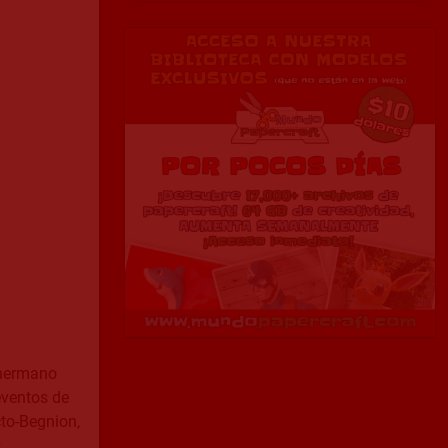
 hermano
eventos de
cto-Begnion,
.