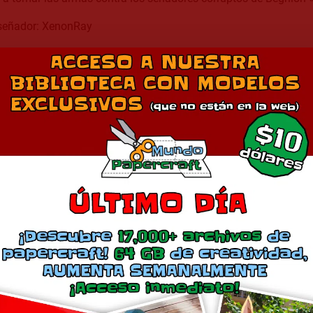
señador: XenonRay
Descargar Modelo
Comparte esto:
Más
Mist
Haar
julio 25, 2011
julio 11, 2010