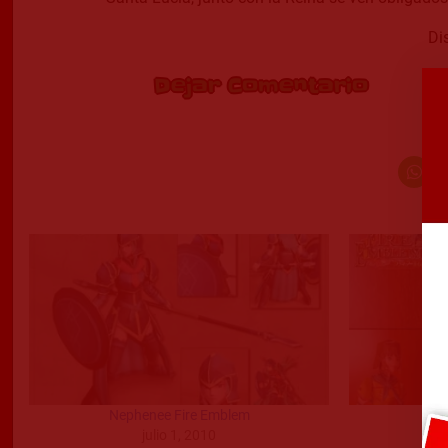
Di
Dejar Comentario
Nephenee Fire Emblem
julio 1, 2010