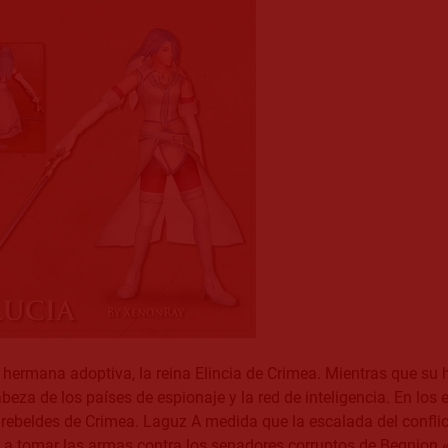
hermana adoptiva, la reina Elincia de Crimea. Mientras que su
eza de los países de espionaje y la red de inteligencia. En los 
s rebeldes de Crimea. Laguz A medida que la escalada del confli
s a tomar las armas contra los senadores corruptos de Begnion «