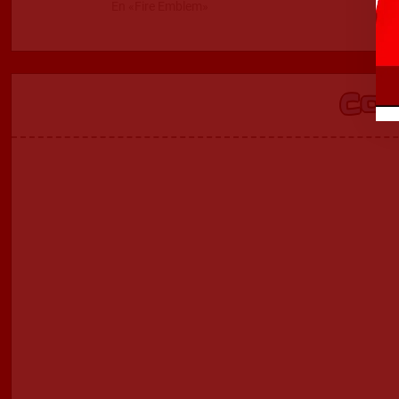
En «Fire Emblem»
Co