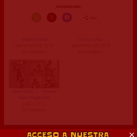
Comparte esto:
Más
Shepard Chibi
Garrus Chibi
septiembre 23, 2014
septiembre 25, 2014
En «Juegos»
En «Juegos»
Mass Effect 2 – Mordin
Solus Papercraft
julio 2, 2011
En «Juegos»