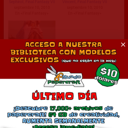
Sephirot, Final Fantasy VII
Vincent, Final Fantasy VII
septiembre 10, 2010
septiembre 10, 2010
En «Final Fantasy»
En «Final Fantasy»
Final Fantasy IX Kuja
Papercraft
diciembre 1, 2011
En «Final Fantasy»
Comentarios