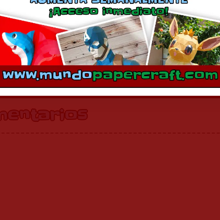
Dog Robot
Lens Robot
junio 26, 2015
agosto 6, 2010
En «Half Life»
En «Robot»
mentarios