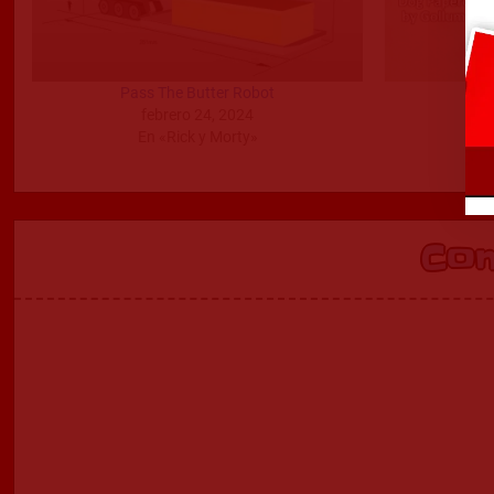
Pass The Butter Robot
febrero 24, 2024
En «Rick y Morty»
Co