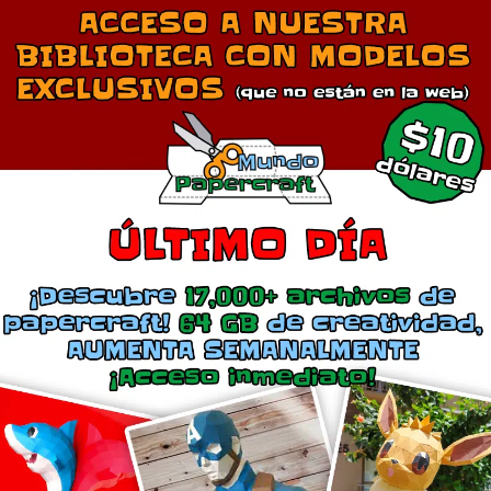
Comparte esto:
Más
arbaro de Diablo 3
Imperios Diablo 3
eptiembre 4, 2014
junio 4, 2015
En «Diablo»
En «Diablo»
mentarios