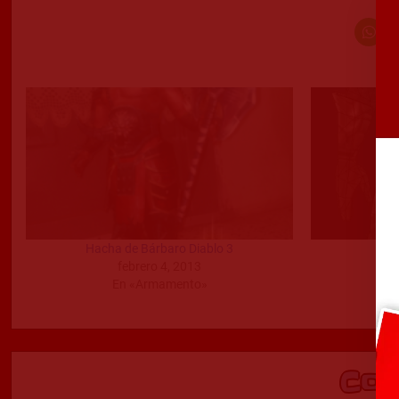
Hacha de Bárbaro Diablo 3
B
febrero 4, 2013
s
En «Armamento»
Co