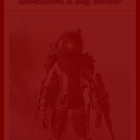
BioShock 2 Big Sister