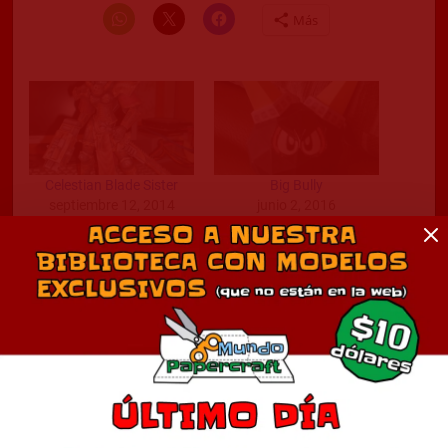
Más
Celestian Blade Sister
Big Bully
septiembre 12, 2014
junio 2, 2016
En «Juegos»
En «Juegos»
Big Octo
abril 15, 2011
En «Juegos»