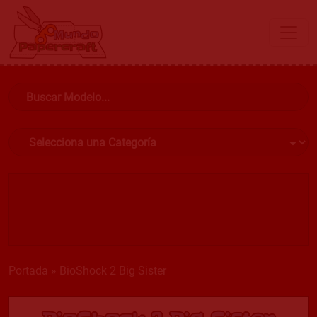
Portada
»
BioShock 2 Big Sister