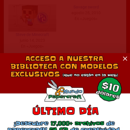
Savage sword
agosto 28, 2010
En «Juegos»
Steve de Minecraft
junio 14, 2023
En «Juegos»
Moltres
mayo 4, 2025
En «Juegos»
Comentarios