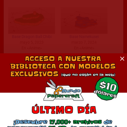
Base Dragon Ball Chibi
Base Namekusei
mayo 5, 2023
marzo 7, 2024
En «Anime»
En «Anime»
Funko Pop Goku
marzo 30, 2023
En «Anime»
Comentarios